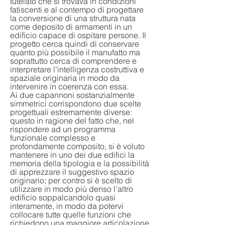
tutelato che si trovava in condizioni
fatiscenti e al contempo di progettare
la conversione di una struttura nata
come deposito di armamenti in un
edificio capace di ospitare persone. Il
progetto cerca quindi di conservare
quanto più possibile il manufatto ma
soprattutto cerca di comprendere e
interpretare l’intelligenza costruttiva e
spaziale originaria in modo da
intervenire in coerenza con essa.
Ai due capannoni sostanzialmente
simmetrici corrispondono due scelte
progettuali estremamente diverse:
questo in ragione del fatto che, nel
rispondere ad un programma
funzionale complesso e
profondamente composito, si è voluto
mantenere in uno dei due edifici la
memoria della tipologia e la possibilità
di apprezzare il suggestivo spazio
originario; per contro si è scelto di
utilizzare in modo più denso l’altro
edificio soppalcandolo quasi
interamente, in modo da potervi
collocare tutte quelle funzioni che
richiedono una maggiore articolazione